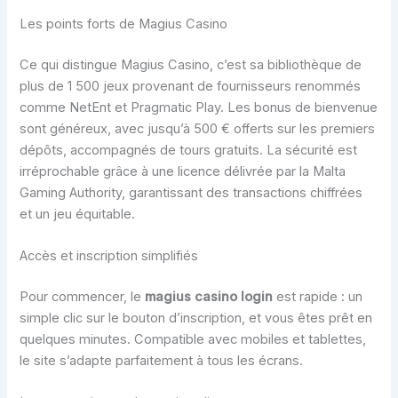
Les points forts de Magius Casino
Ce qui distingue Magius Casino, c’est sa bibliothèque de
plus de 1 500 jeux provenant de fournisseurs renommés
comme NetEnt et Pragmatic Play. Les bonus de bienvenue
sont généreux, avec jusqu’à 500 € offerts sur les premiers
dépôts, accompagnés de tours gratuits. La sécurité est
irréprochable grâce à une licence délivrée par la Malta
Gaming Authority, garantissant des transactions chiffrées
et un jeu équitable.
Accès et inscription simplifiés
Pour commencer, le
magius casino login
est rapide : un
simple clic sur le bouton d’inscription, et vous êtes prêt en
quelques minutes. Compatible avec mobiles et tablettes,
le site s’adapte parfaitement à tous les écrans.