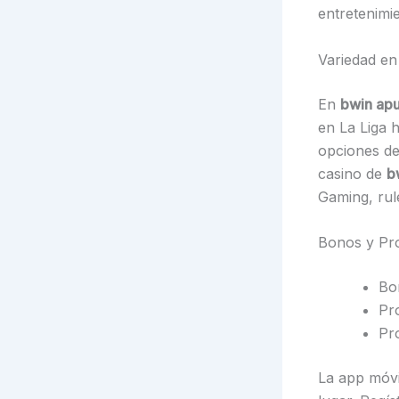
entretenimi
Variedad en
En
bwin ap
en La Liga h
opciones de
casino de
b
Gaming, rul
Bonos y Pr
Bo
Pr
Pro
La app móvil