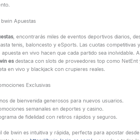
ento.
 bwin Apuestas
uestas
, encontrarás miles de eventos deportivos diarios, de
asta tenis, baloncesto y eSports. Las cuotas competitivas y
 apuesta en vivo hacen que cada partido sea inolvidable. 
win es
destaca con slots de proveedores top como NetEnt 
eta en vivo y blackjack con crupieres reales.
omociones Exclusivas
nos de bienvenida generosos para nuevos usuarios.
omociones semanales en deportes y casino.
grama de fidelidad con retiros rápidos y seguros.
 de bwin es intuitiva y rápida, perfecta para apostar desde