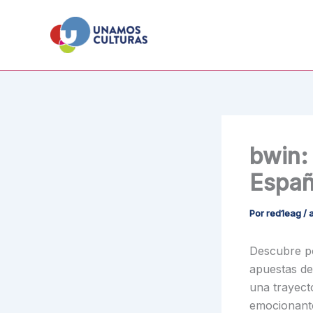
Ir
al
contenido
bwin:
Españ
Por
red1eag
/
a
Descubre p
apuestas de
una trayect
emocionante